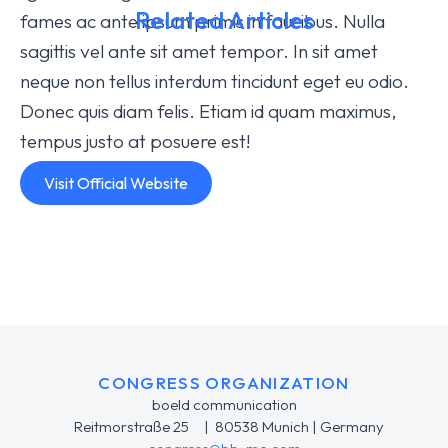
Related Articles
fames ac ante ipsum primis in faucibus. Nulla
sagittis vel ante sit amet tempor. In sit amet
AI Impact on Ipsum Nulla
Robo 
neque non tellus interdum tincidunt eget eu odio.
Glavrida Amet for the Future
& Dol
Donec quis diam felis. Etiam id quam maximus,
Company
,
Events
/
2025-01-16
Events
,
In
tempus justo at posuere est!
Visit Official Website
CONGRESS ORGANIZATION
boeld communication
Reitmorstraße 25 | 80538 Munich | Germany