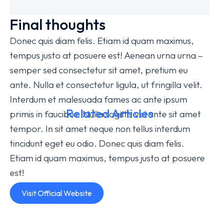
Final thoughts
Donec quis diam felis. Etiam id quam maximus,
tempus justo at posuere est! Aenean urna urna –
semper sed consectetur sit amet, pretium eu
ante. Nulla et consectetur ligula, ut fringilla velit.
Interdum et malesuada fames ac ante ipsum
Related Articles
primis in faucibus. Nulla sagittis vel ante sit amet
tempor. In sit amet neque non tellus interdum
Lorem Ipsum VPN: Dolor
Best 
tincidunt eget eu odio. Donec quis diam felis.
Nulla & Amet Glavrida Morbi
Vesti
Etiam id quam maximus, tempus justo at posuere
Tips & Tricks
/
2025-01-02
Tips & Tric
est!
Visit Official Website